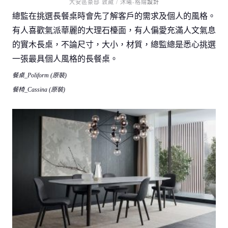
大安區豪邸 敦藏 / 沐曦-格綸
設計
總監在挑選長餐桌時會先了解客戶的需求及個人的風格。
有人喜歡氣派華麗的大理石檯面，有人偏愛充滿人文氣息
的實木長桌，不論尺寸，大小，材質，總監總是悉心挑選
一張最具個人風格的長餐桌。
餐桌_Poliform (原裝)
餐椅_Cassina (原裝)