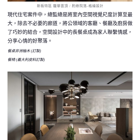
新板特區 馥華雲頂 / 酌綠院落-格綸設計
現代住宅案件中，總監總是將室內空間視覺尺度計算至最
大，除去不必要的廊道，將公領域的客廳、餐廳及廚房做
了巧妙的結合，空間設計中的長餐桌成為家人聯繫情感，
分享心情的好聚落。
餐桌非洲柚木 (訂製)
餐椅 (義大利皮料訂製)