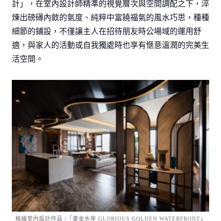
計」，在室內設計師精準的視覺層次與空間調配之下，淬
煉出磅礡內斂的氣度、純粹中富饒福氣的風水巧思，種種
細節的鋪設，不僅讓主人在招待朋友時公場域的運用舒
適，與家人的活動或自我獨處時也享有愜意溫潤的完美生
活空間。
格綸室內設計作品 /「鎏金水岸 GLORIOUS GOLDEN WATERFRONT」