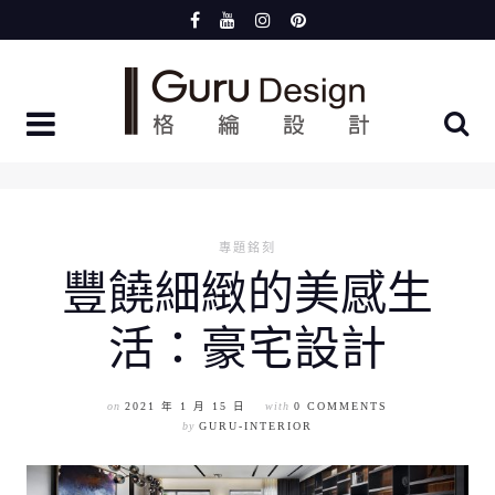
Skip
to
content
專題銘刻
豐饒細緻的美感生
活：豪宅設計
on
2021 年 1 月 15 日
with
0 COMMENTS
by
GURU-INTERIOR