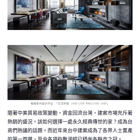
格綸室內設計作品 /「生活序曲 ·1680 LIFE PRELUDE-1680」
隨著中美貿易政策變動，資金回流台灣，建案市場充斥著
熱銷的盛況。該如何選擇一處永久經典傳世的家？成為台
商們熱議的話題。而近年來台中建案成為了各界人士置產
的第一首選，至今各項指數漲幅已穩坐各縣市之冠。