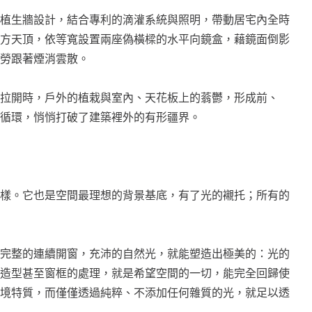
植生牆設計，結合專利的滴灌系統與照明，帶動居宅內全時
方天頂，依等寬設置兩座偽橫樑的水平向鏡盒，藉鏡面倒影
勞跟著煙消雲散。
拉開時，戶外的植栽與室內、天花板上的蓊鬱，形成前、
循環，悄悄打破了建築裡外的有形疆界。
樣。它也是空間最理想的背景基底，有了光的襯托；所有的
完整的連續開窗，充沛的自然光，就能塑造出極美的：光的
造型甚至窗框的處理，就是希望空間的一切，能完全回歸使
境特質，而僅僅透過純粹、不添加任何雜質的光，就足以透