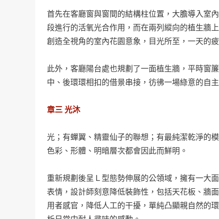
首先在客廳窗與窗間的結構柱位置，大膽導入室內
段進行的活氧光合作用，而在兩列縱向的植生牆上
創造全視角的室內花園意象，目光所至，一天的疲
此外，客廳陽台處也規劃了一面植生牆，平時窗簾
中、後環環相扣的借景串接，彷彿一場綠意的自主
章三 光沐
光；有蟬翼、精靈仙子的聯想；有最純潔乾淨的模
色彩、形體、明暗層次都會因此而鮮明。
重新規劃後呈Ｌ型態勢伸展的公領域，擁有一大面
表情，設計師刻意降低裝飾性，包括天花板、牆面
用者感官，降低人工的干擾，單純凸顯親自然的環