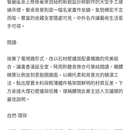
餐廳區桌上懸掛著來自紐約新銳設計師創作的大型手工玻
璃吊燈，餐桌背景則是一幅名家畫作坐鎮，氣勢輝宏不言
而喻，豐富的收藏全室隨處可見，中外名作讓藝術生活垂
手可得。
閱讀·
捨棄了電視牆形式，改以石材壁爐搭配書櫃牆的完美組
合，讓書香漫延全室，時而聆聽音樂亦可單純閱讀。櫃體
精算比例並刻意脫開牆面，以襯托柔和背景光的精湛工
法，點出厚實木料與輕薄鐵件格架間鮮明的材質反差，下
方承接大理石壁爐與低檯，堪稱體現此案主述人文議題的
最佳說明。
自然·環保·