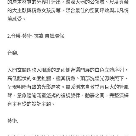
的層差材質的分界打造出，縱深大器的公領域、尺度尊榮
的大主臥與精緻女孩房等，媒合最佳的空間坪效與非凡情
境感受。
2.音樂·藝術·閱讀·自然環保
音樂.
入門玄關區映入眼簾的是兩側迤邐開展的白色立體序列，
高低起伏的30度錐體，極其精緻。頂部洗牆光源映照下，
呈現明暗有致的光影層次。靈感則來自教堂內巨大的管風
琴，意象隱喻滿室悠揚的複調旋律，動靜之間，完整演繹
有主有從的設計主題。
藝術.