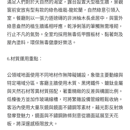
滿足人們對於大自然的渴望，露台設置大型植生牆，景觀
窗前安放有型有款的綠色植栽-龍蛇蘭，自然綠意引領入
室。餐廳則以一張力道磅礡的非洲柚木長桌居中，與窗外
綠意盎然的植生牆遙相呼應，乾淨俐落的筆觸無需堆砌，
行止不凡的氣勢。全室均採用無毒低甲醛板材、黏著劑及
屋內塗料，環保無毒健康好樂活。
6.材質運用重點：
公領域地面使用不同地材作無障礙鋪設，象徵主要動線與
特定場域分區。客廳主牆使用木質、黑烤鐵件、鍍鈦金屬
與天然石材等異材質搭配，著重精緻的反差與構圖比例。
低檯後方並加作玻璃線槽，可將繁雜設備管線輕鬆收納。
客浴內使用大量灰鏡與鏡面不鏽鋼等素材，藉光影反射煥
發摩登魅力，鏡面與不鏽鋼飾條刻意從牆面延展至天花
板，將深邃感極限放大。