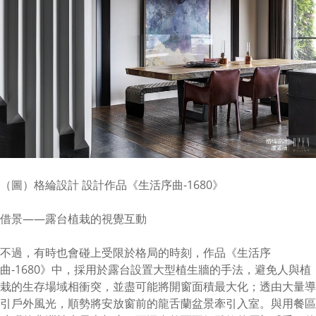
（圖）格綸設計 設計作品《生活序曲-1680》
借景——露台植栽的視覺互動
不過，有時也會碰上受限於格局的時刻，作品《生活序
曲-1680》中，採用於露台設置大型植生牆的手法，避免人與植
栽的生存場域相衝突，並盡可能將開窗面積最大化；透由大量導
引戶外風光，順勢將安放窗前的龍舌蘭盆景牽引入室。與用餐區