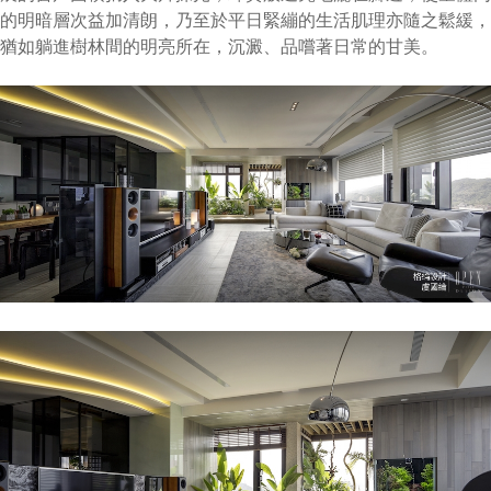
的明暗層次益加清朗，乃至於平日緊繃的生活肌理亦隨之鬆緩，
猶如躺進樹林間的明亮所在，沉澱、品嚐著日常的甘美。