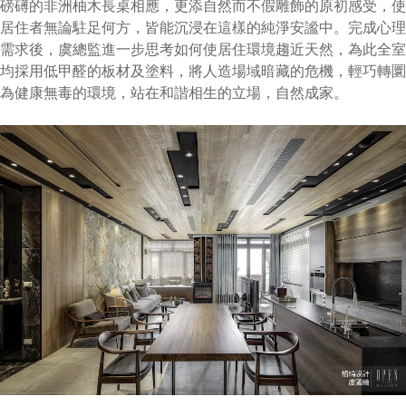
磅礡的非洲柚木長桌相應，更添自然而不假雕飾的原初感受，使
居住者無論駐足何方，皆能沉浸在這樣的純淨安謐中。完成心理
需求後，虞總監進一步思考如何使居住環境趨近天然，為此全室
均採用低甲醛的板材及塗料，將人造場域暗藏的危機，輕巧轉圜
為健康無毒的環境，站在和諧相生的立場，自然成家。