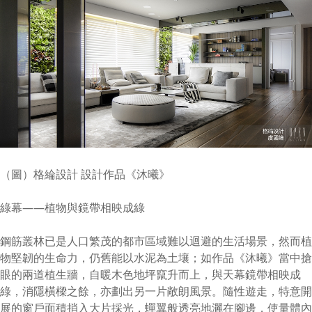
（圖）格綸設計 設計作品《沐曦》
綠幕——植物與鏡帶相映成綠
鋼筋叢林已是人口繁茂的都市區域難以迴避的生活場景，然而植
物堅韌的生命力，仍舊能以水泥為土壤；如作品《沐曦》當中搶
眼的兩道植生牆，自暖木色地坪竄升而上，與天幕鏡帶相映成
綠，消隱橫樑之餘，亦劃出另一片敞朗風景。隨性遊走，特意開
展的窗戶面積捎入大片採光，蟬翼般透亮地灑在腳邊，使量體內