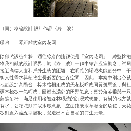
（圖）格綸設計 設計作品《綠．波》
暖房——零距離的室內花園
除卻裝設植生牆，通往綠意的捷徑便是「室內花園」，總監懷抱
物我相融的設計眼界，於《綠．波》一作中結合溫室概念，試圖
拉近高樓大廈和戶外生態的距離，在明確的場域機能劃分中，平
衡人性需求與植物生長必要的生存空間。因此，本案中別出心裁
地劃設加高陽台，棕木格柵組成的天花板呼應同質斑馬簾，與粗
礪木棧板一氣呵成，圍塑出濃郁的田野氣息；更於角落垂懸一只
藤編吊椅，滿足使用者被森林環繞的沉浸式想像。有樹的地方就
有水，公領域則抽取水域意象，立面鑲嵌水草漫漫的魚缸，天花
板則置入流線型層板，營造出不言自喻的共生美景。