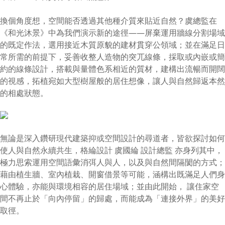
換個角度想，空間能否透過其他種介質來貼近自然？虞總監在
《和光沐景》中為我們演示新的途徑——屏棄運用牆線分割場域
的既定作法，選用接近木質原貌的建材貫穿公領域；並在滿足日
常所需的前提下，妥善收整人造物的突兀線條，採取或內嵌或簡
約的線條設計，搭載與量體色系相近的質材，建構出流暢而開闊
的視感，拓植宛如大型樹屋般的居住想像，讓人與自然歸返本然
的相處狀態。
無論是深入鑽研現代建築抑或空間設計的尋道者，皆欲探討如何
使人與自然永續共生，格綸設計 虞國綸 設計總監 亦身列其中，
極力思索運用空間語彙消弭人與人，以及與自然間隔閡的方式；
藉由植生牆、室內植栽、開窗借景等可能，涵構出既滿足人們身
心體驗，亦能與環境相容的居住場域；並由此開始， 讓住家空
間不再止於「向內停留」的歸處，而能成為「連接外界」的美好
取徑。