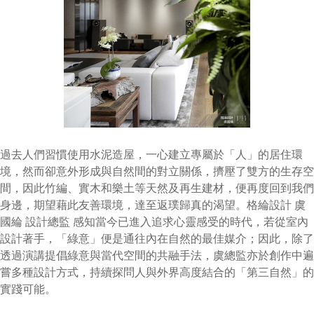
過去人們習慣使用水泥造屋，一心建立專屬於「人」的居住環
境，然而卻意外形成與自然間的對立關係，擠壓了雙方的生存空
間，因此竹編、實木和樂土等天然及再生建材，便再度回到我們
身邊，期望藉此友善環境，達至返璞歸真的渴望。格綸設計 虞
國綸 設計總監 感知當今已進入追求心靈感受的時代，若從室內
設計著手，「綠意」便是通往內在自然的最佳媒介；因此，除了
透過演講提倡綠意與當代空間的共融手法，虞總監亦於創作中遍
嘗多種設計方式，持續探問人與外界高度結合的「第三自然」的
實踐可能。