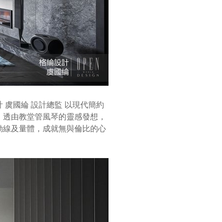
虞國綸 設計總監 以現代簡約
。透由教堂管風琴的靈感發想，
動線及量體，成就無與倫比的心