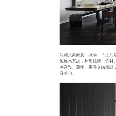
法國文豪羅曼．羅蘭：「生活是
風格為基調，利用結構、質材
將音樂、藝術、書香交織相融
靈美宅。