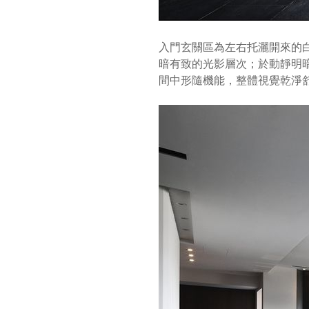
入門玄關區為左右托灑開來的
暗有致的光影層次；於動靜明
間中形隨機能，整體視覺乾淨