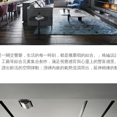
一闋交響樂，生活的每一時刻，都是幾重唱的結合。」格綸設計 
、工藝等綜合元素集合創作，滿足視覺感官與心靈上的豐富感受
，譜出鮮活的空間律動；滂礡內斂的氣勢流瀉而出，延伸精煉的