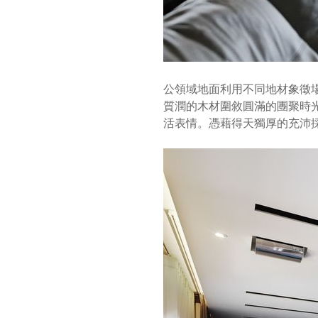
公領域地面利用不同地材象徵
質潤的木材圍敘圓滿的團聚時
活表情。憑藉得天獨厚的充沛