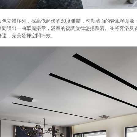
白色立體序列，採高低起伏的30度錐體，勾勒牆面的管風琴意象
暗間譜出一曲華麗樂章，滿室的複調旋律悠揚跌宕。並將客浴及
舒適，完美發揮空間坪效。