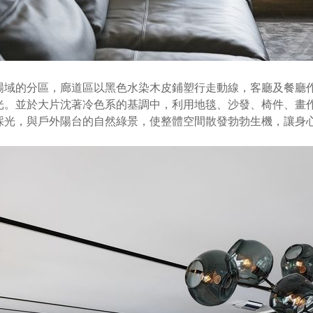
場域的分區，廊道區以黑色水染木皮鋪塑行走動線，客廳及餐廳
光。並於大片沈著冷色系的基調中，利用地毯、沙發、椅件、畫
採光，與戶外陽台的自然綠景，使整體空間散發勃勃生機，讓身