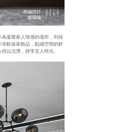
作為凝聚家人情感的場所，則採
作等軟裝家飾品，點綴空間的鮮
心得以沈潛，靜享宜人時光。