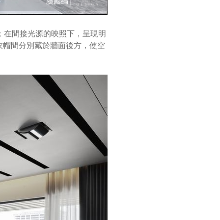
；在間接光源的映照下，呈現明
衣帽間分別藏於牆面後方，使空